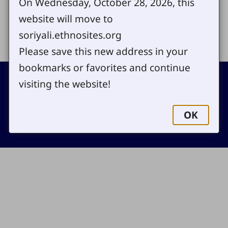
On Wednesday, October 28, 2026, this
website will move to
Share
soriyali.ethnosites.org
Please save this new address in your
bookmarks or favorites and continue
Footer
Contact
visiting the website!
Copyright
Site map
Privacy policy
OK
Cookie settings
Log in